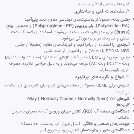
کاربردهای خاصی ایده‌آل می‌سازد.
۲. مشخصات فنی و ساختاری
جنس بدنه:
معمولاً از پلاستیک‌های مهندسی مقاوم مانند
پلی‌آمید
(Polyamide - PA)
،
پلی‌پروپیلن (Polypropylene - PP)
و همچنین
برنج
(Brass)
برای مدل‌های خاص ساخته می‌شوند. استفاده از پلاستیک باعث
سبکی و مقاومت در برابر خوردگی می‌شود.
آب‌بندی:
با استفاده از دیافراگم‌ها و اورینگ‌های مقاوم (معمولاً از جنس
EPDM، NBR یا Viton) برای اطمینان از عدم نشتی.
بوبین:
بوبین‌های CEME معمولاً با ولتاژهای استاندارد (مانند ۲۴ ولت DC، ۱۲
ولت DC، ۲۲۰ ولت AC) عرضه می‌شوند و به دلیل طراحی فشرده، مصرف
انرژی پایینی دارند.
۳. انواع و کاربردهای پرکاربرد
شیرهای برقی CEME معمولاً در دسته‌بندی‌های زیر و برای کاربردهای زیر استفاده
می‌شوند:
شیرهای ۲/۲ Way ( Normally Closed / Normally Open):
کاربردها:
دستگاه‌های تصفیه آب (RO):
کنترل جریان ورودی آب به ممبران یا جریان
فاضلاب.
قهوه‌سازهای صنعتی و خانگی:
کنترل جریان آب به سمت هد دستگاه.
دستگاه‌های بخور و رطوبت‌ساز:
کنترل ورود و خروج آب.