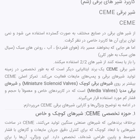
کاربرد شیر های برقی (شم)
شیر برقی CEME
CEME
از شیر های برقی در صنایع مختلف به صورت گسترده استفاده می شود و نمی
توان یرای آن ها کاربرد خاصی در نظر گرفت.
اما هر جایی که بخواهند مسیر باد (هوای فشرده) ، آب ، روغن های سبک (سیال
های سبک به طور کلی)
را باز یا بسته کنند از شیر های 2/2 استفاده میکنند.
شیر برقی
CEME
یک برند ایتالیایی دیگر است که به طور تخصصی در زمینه
تولید شیرهای برقی و پمپ‌های مایعات فعالیت می‌کند. تمرکز اصلی CEME
بیشتر بر روی
شیرهای برقی کوچک (Miniature Solenoid Valves)
و
شیرهای
برقی مدیا (Media Valves)
است که در کاربردهای خاص و معمولاً با حجم و
فشار کم مورد استفاده قرار می‌گیرند.
در ادامه به توضیح ویژگی‌ها و کارایی شیرهای برقی CEME می‌پردازم:
۱. حوزه تخصصی CEME: شیرهای کوچک و خاص
برخلاف برندهایی که شیرهای صنعتی سنگین تولید می‌کنند، CEME در ساخت
شیرهایی با ابعاد کوچک که برای کنترل دقیق جریان مایعات و گازهای با فشار
متوسط و پایین طراحی شده‌اند، تخصص دارد. این ویژگی، آن‌ها را برای