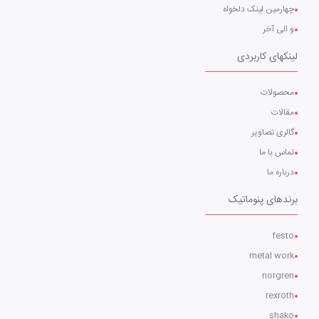
چهارمین لینک دلخواه
و الی آخر
لینکهای کاربردی
محصولات
مقالات
گالری تصاویر
تماس با ما
درباره ما
برندهای پنوماتیک
festo
metal work
norgren
rexroth
shako