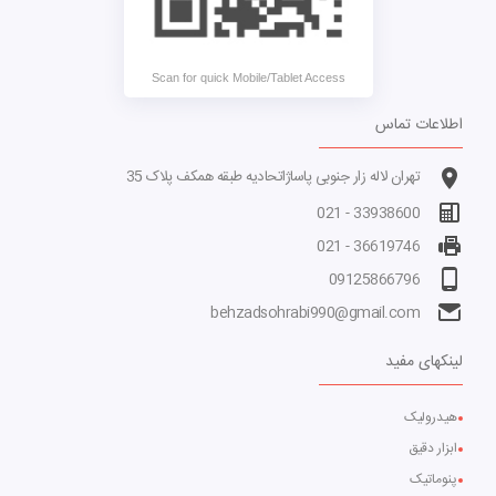
Scan for quick Mobile/Tablet Access
اطلاعات تماس
تهران لاله زار جنوبی پاساژاتحادیه طبقه همکف پلاک 35
33938600 - 021
36619746 - 021
09125866796
behzadsohrabi990@gmail.com
لینکهای مفید
هیدرولیک
ابزار دقیق
پنوماتیک