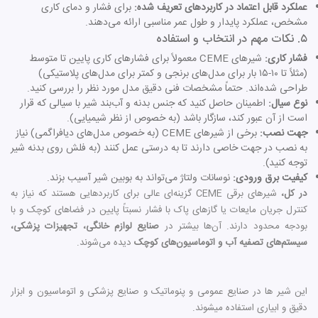
عملکرد قابل اعتماد در کاربردهای تعریف شده:
برای فشار و دمای کاری
مشخص، عملکرد پایدار و طول عمر مناسبی ارائه می‌دهند.
۵. نکات مهم در انتخاب و استفاده
فشار کاری:
شیرهای CEME معمولاً برای فشارهای کاری پایین تا متوسط
(مثلاً تا ۱۰-۱۵ بار برای مدل‌های برنجی و کمتر برای مدل‌های پلاستیکی)
طراحی شده‌اند. حتماً مشخصات فنی دقیق مدل مورد نظر را بررسی کنید.
نوع سیال:
اطمینان حاصل کنید که جنس بدنه و آب‌بند شیر با سیالی که قرار
است از آن عبور کند، سازگار باشد (به خصوص از نظر شیمیایی).
جهت نصب:
برخی از شیرهای CEME (به خصوص مدل‌های دیافراگمی) نیاز
به نصب در جهت خاصی دارند تا به درستی عمل کنند (به فلش روی بدنه شیر
توجه کنید).
کیفیت برق ورودی:
نوسانات ولتاژ می‌تواند به بوبین شیر آسیب بزند.
در کل،
شیرهای برقی CEME گزینه‌ای عالی برای کاربردهایی هستند که نیاز به
کنترل جریان مایعات یا گازهای پاک با فشار نسبتاً پایین در فضاهای کوچک و با
بودجه محدود دارند. آن‌ها بیشتر در
صنایع لوازم خانگی، تجهیزات پزشکی،
سیستم‌های تصفیه آب و اتوماسیون‌های کوچک
دیده می‌شوند.
این شیر ها در صنایع عمومی و پنوماتیک و صنایع پزشکی و اتوماسیون و ابزار
دقیق و ابیاری استفاده میشوند.