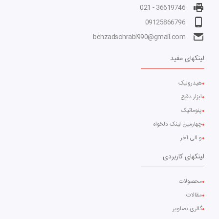
36619746 - 021
09125866796
behzadsohrabi990@gmail.com
لینکهای مفید
هیدرولیک
ابزار دقیق
پنوماتیک
چهارمین لینک دلخواه
و الی آخر
لینکهای کاربردی
محصولات
مقالات
گالری تصاویر