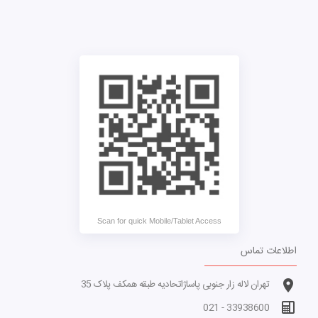
Scan for quick Mobile/Tablet Access
اطلاعات تماس
تهران لاله زار جنوبی پاساژاتحادیه طبقه همکف پلاک 35
33938600 - 021